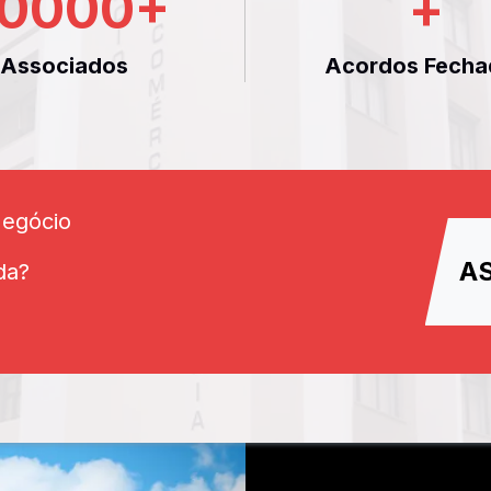
0000
+
+
Associados
Acordos Fecha
Negócio
A
da?