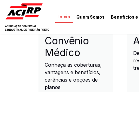
Pular para o conteúdo principal
Início
Quem Somos
Benefícios e
ACIRP - Associação Come
Convênio
A
Médico
De
re
Conheça as coberturas,
tr
vantagens e benefícios,
carências e opções de
planos