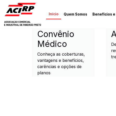
Pular para o conteúdo principal
Início
Quem Somos
Benefícios e
ACIRP - Associação Come
Convênio
A
Médico
De
re
Conheça as coberturas,
tr
vantagens e benefícios,
carências e opções de
planos