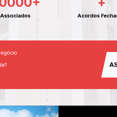
0000
+
+
Associados
Acordos Fecha
Negócio
A
da?