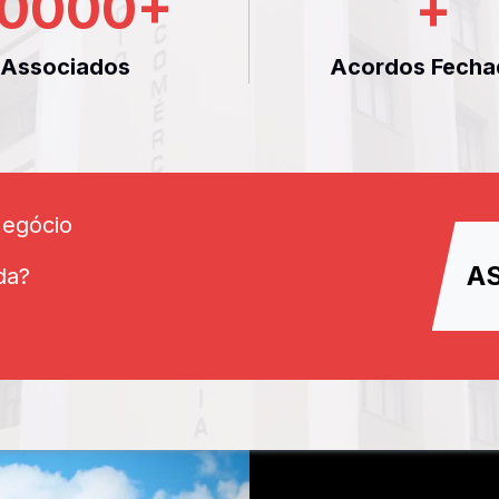
0000
+
+
Associados
Acordos Fecha
Negócio
A
da?