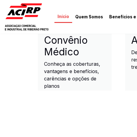
Pular para o conteúdo principal
Início
Quem Somos
Benefícios e
ACIRP - Associação Come
Convênio
A
Médico
De
re
Conheça as coberturas,
tr
vantagens e benefícios,
carências e opções de
planos