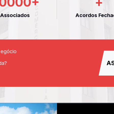
0000
+
+
Associados
Acordos Fecha
Negócio
A
da?