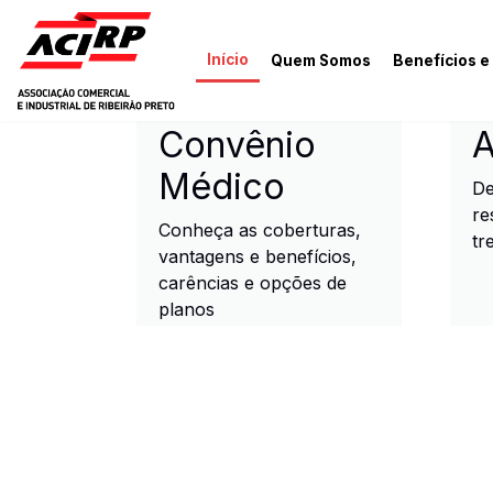
Pular para o conteúdo principal
Início
Quem Somos
Benefícios e
ACIRP - Associação Come
Convênio
A
Médico
De
re
Conheça as coberturas,
tr
vantagens e benefícios,
carências e opções de
planos