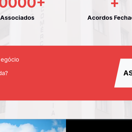
0000
+
+
Associados
Acordos Fecha
Negócio
A
da?