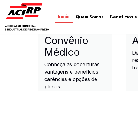
Pular para o conteúdo principal
Início
Quem Somos
Benefícios e
ACIRP - Associação Come
Convênio
A
Médico
De
re
Conheça as coberturas,
tr
vantagens e benefícios,
carências e opções de
planos