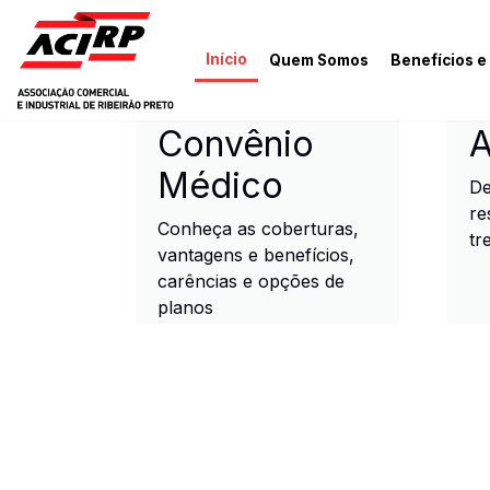
Pular para o conteúdo principal
Início
Quem Somos
Benefícios e
ACIRP - Associação Come
Convênio
A
Médico
De
re
Conheça as coberturas,
tr
vantagens e benefícios,
carências e opções de
planos