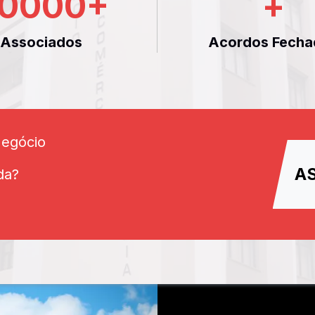
0000
+
+
Associados
Acordos Fecha
Negócio
A
da?