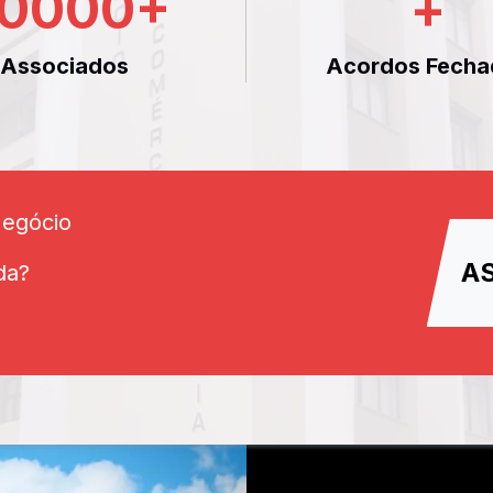
0000
+
+
Associados
Acordos Fecha
Negócio
A
da?