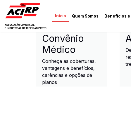
Pular para o conteúdo principal
Início
Quem Somos
Benefícios e
ACIRP - Associação Come
Convênio
A
Médico
De
re
Conheça as coberturas,
tr
vantagens e benefícios,
carências e opções de
planos