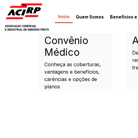
Pular para o conteúdo principal
Início
Quem Somos
Benefícios e
ACIRP - Associação Come
Convênio
A
Médico
De
re
Conheça as coberturas,
tr
vantagens e benefícios,
carências e opções de
planos