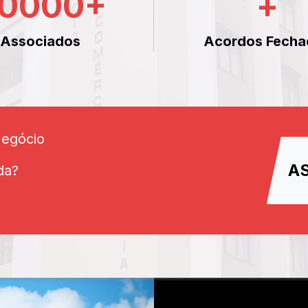
0000
+
+
Associados
Acordos Fecha
Negócio
A
da?