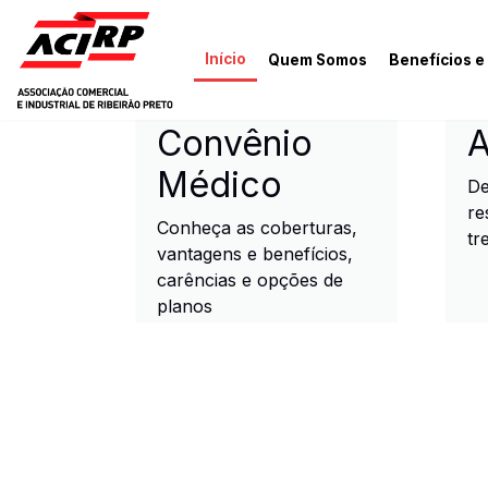
Pular para o conteúdo principal
Início
Quem Somos
Benefícios e
ACIRP - Associação Come
Convênio
A
Médico
De
re
Conheça as coberturas,
tr
vantagens e benefícios,
carências e opções de
planos