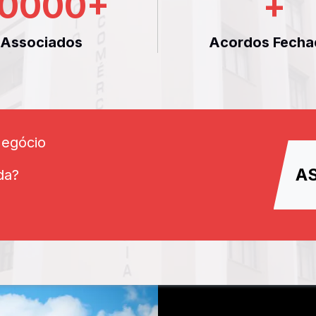
0000
+
+
Associados
Acordos Fecha
Negócio
A
da?