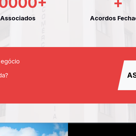
0000
+
+
Associados
Acordos Fecha
Negócio
A
da?