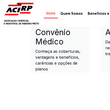
Pular para o conteúdo principal
Início
Quem Somos
Benefícios e
ACIRP - Associação Come
Convênio
A
Médico
De
re
Conheça as coberturas,
tr
vantagens e benefícios,
carências e opções de
planos