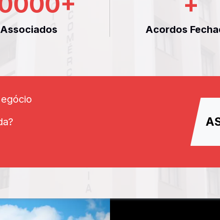
0000
+
+
Associados
Acordos Fecha
Negócio
A
da?