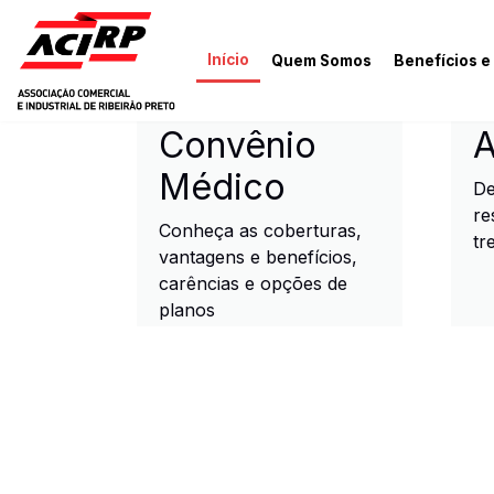
Pular para o conteúdo principal
Início
Quem Somos
Benefícios e
ACIRP - Associação Come
Convênio
A
Médico
De
re
Conheça as coberturas,
tr
vantagens e benefícios,
carências e opções de
planos