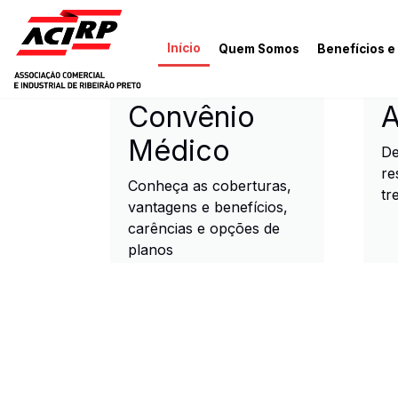
Pular para o conteúdo principal
Início
Quem Somos
Benefícios e
ACIRP - Associação Come
Convênio
A
Médico
De
re
Conheça as coberturas,
tr
vantagens e benefícios,
carências e opções de
planos