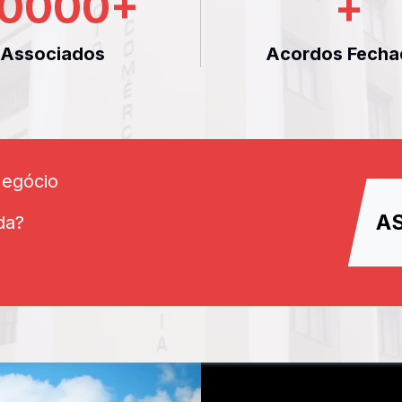
0000
+
+
Associados
Acordos Fecha
Negócio
A
da?