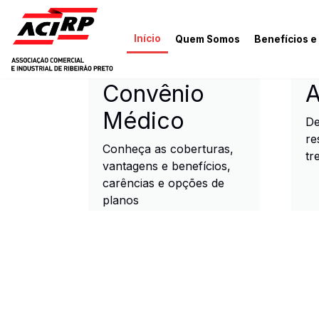
Pular para o conteúdo principal
Início
Quem Somos
Benefícios e
ACIRP - Associação Come
Convênio
A
Médico
De
re
Conheça as coberturas,
tr
vantagens e benefícios,
carências e opções de
planos