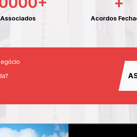
0000
+
+
Associados
Acordos Fecha
Negócio
A
da?