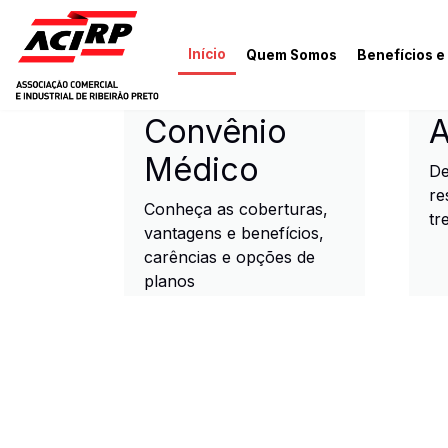
Pular para o conteúdo principal
Início
Quem Somos
Benefícios e
ACIRP - Associação Come
Convênio
A
Médico
De
re
Conheça as coberturas,
tr
vantagens e benefícios,
carências e opções de
planos