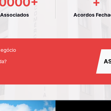
0000
+
+
Associados
Acordos Fecha
Negócio
A
da?