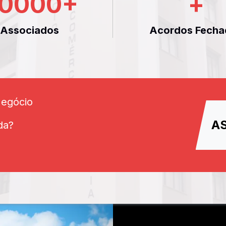
0000
+
+
Associados
Acordos Fecha
Negócio
A
da?