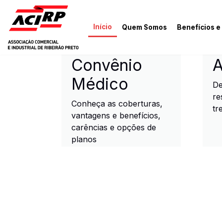
Pular para o conteúdo principal
Início
Quem Somos
Benefícios e
ACIRP - Associação Come
Convênio
A
Médico
De
re
Conheça as coberturas,
tr
vantagens e benefícios,
carências e opções de
planos