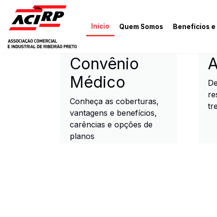
Pular para o conteúdo principal
Início
Quem Somos
Benefícios e
ACIRP - Associação Come
Convênio
A
Médico
De
re
Conheça as coberturas,
tr
vantagens e benefícios,
carências e opções de
planos