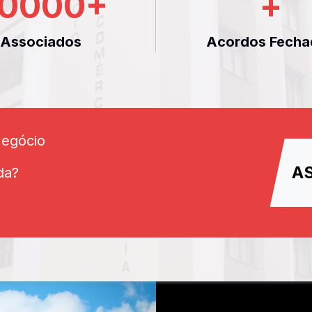
0000
+
+
Associados
Acordos Fecha
Negócio
A
da?