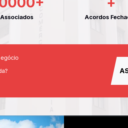
0000
+
+
Associados
Acordos Fecha
Negócio
A
da?