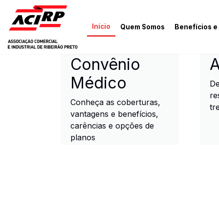
Pular para o conteúdo principal
Início
Quem Somos
Benefícios e
ACIRP - Associação Come
Convênio
A
Médico
De
re
Conheça as coberturas,
tr
vantagens e benefícios,
carências e opções de
planos