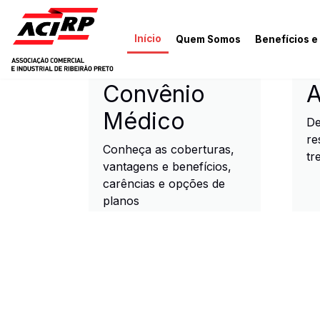
Pular para o conteúdo principal
Início
Quem Somos
Benefícios e
ACIRP - Associação Come
Convênio
A
Médico
De
re
Conheça as coberturas,
tr
vantagens e benefícios,
carências e opções de
planos