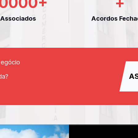
0000
+
+
Associados
Acordos Fecha
Negócio
A
da?