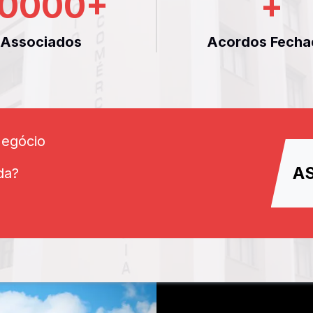
0000
+
+
Associados
Acordos Fecha
Negócio
A
da?