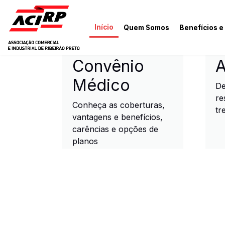
Pular para o conteúdo principal
Início
Quem Somos
Benefícios e
ACIRP - Associação Come
Convênio
A
Médico
De
re
Conheça as coberturas,
tr
vantagens e benefícios,
carências e opções de
planos