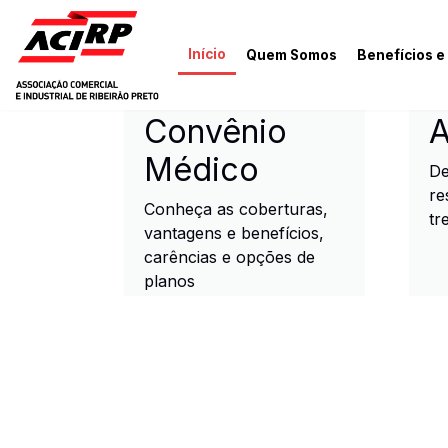
Pular para o conteúdo principal
Início
Quem Somos
Benefícios e
ACIRP - Associação Come
Convênio
A
Médico
De
re
Conheça as coberturas,
tr
vantagens e benefícios,
carências e opções de
planos