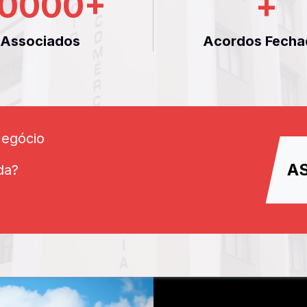
0000
+
+
Associados
Acordos Fecha
Negócio
A
da?