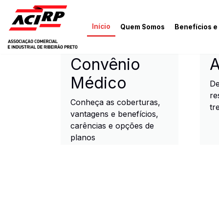
Pular para o conteúdo principal
Início
Quem Somos
Benefícios e
ACIRP - Associação Come
Convênio
A
Médico
De
re
Conheça as coberturas,
tr
vantagens e benefícios,
carências e opções de
planos