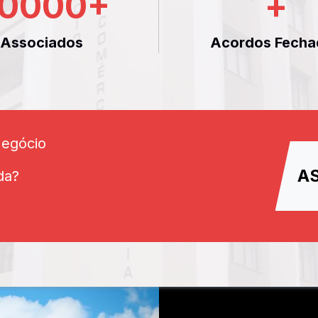
0000
+
+
Associados
Acordos Fecha
Negócio
A
da?