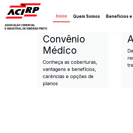
Pular para o conteúdo principal
Início
Quem Somos
Benefícios e
ACIRP - Associação Come
Convênio
A
Médico
De
re
Conheça as coberturas,
tr
vantagens e benefícios,
carências e opções de
planos