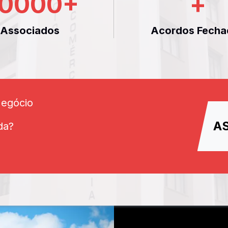
0000
+
+
Associados
Acordos Fecha
Negócio
A
da?