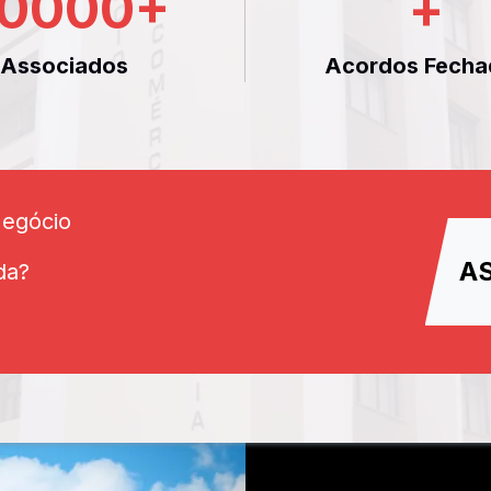
0000
+
+
Associados
Acordos Fecha
Negócio
A
da?