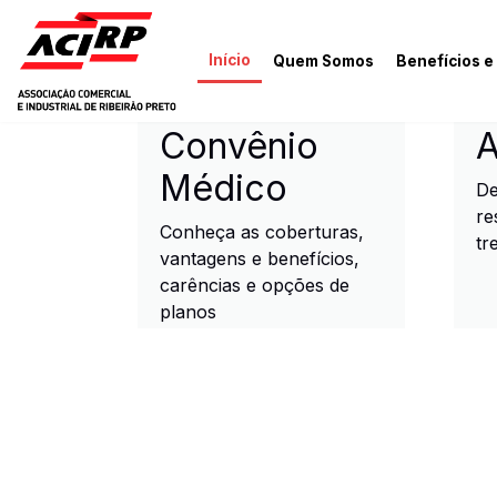
Pular para o conteúdo principal
Início
Quem Somos
Benefícios e
ACIRP - Associação Come
Convênio
A
Médico
De
re
Conheça as coberturas,
tr
vantagens e benefícios,
carências e opções de
planos