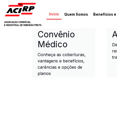
Pular para o conteúdo principal
Início
Quem Somos
Benefícios e
ACIRP - Associação Come
Convênio
A
Médico
De
re
Conheça as coberturas,
tr
vantagens e benefícios,
carências e opções de
planos