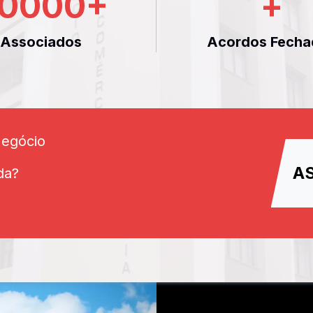
0000
+
+
Associados
Acordos Fecha
Negócio
A
da?