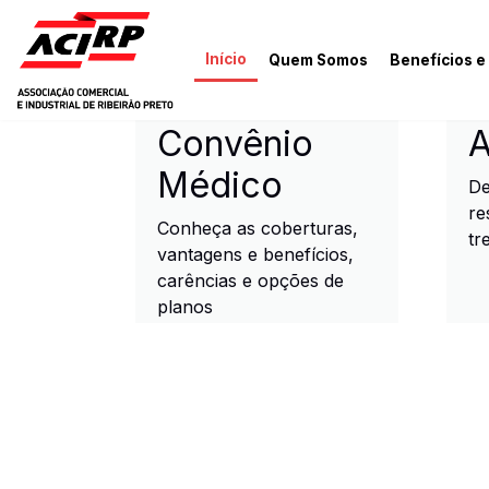
Pular para o conteúdo principal
Início
Quem Somos
Benefícios e
ACIRP - Associação Come
Convênio
A
Médico
De
re
Conheça as coberturas,
tr
vantagens e benefícios,
carências e opções de
planos