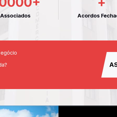
0000
+
+
Associados
Acordos Fecha
Negócio
A
da?