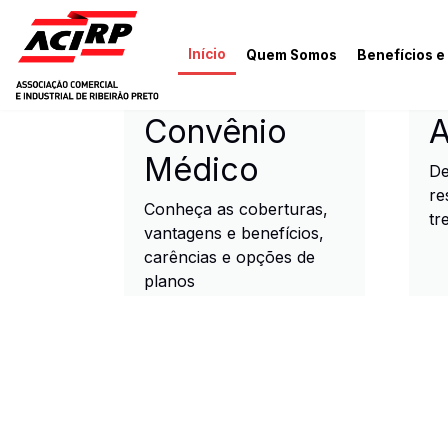
Pular para o conteúdo principal
Início
Quem Somos
Benefícios e
ACIRP - Associação Come
Convênio
A
Médico
De
re
Conheça as coberturas,
tr
vantagens e benefícios,
carências e opções de
planos