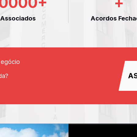
0000
+
+
Associados
Acordos Fecha
Negócio
A
da?